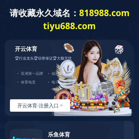
B体育官方网站
B体育官方网站
B体育·(B-sports)官方网站
关于我们
社会责任关怀
企业荣誉与资质
管理团队
产品中心
产品展示
技术中心
B体育官方网站
B体育官方网站
行业动态