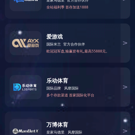
管理团队
产品中心
产品展示
技术中心
B体育官方网站
B体育官方网站
行业动态
环保信息公示
人才招聘
人才理念
招聘信息
联系我们