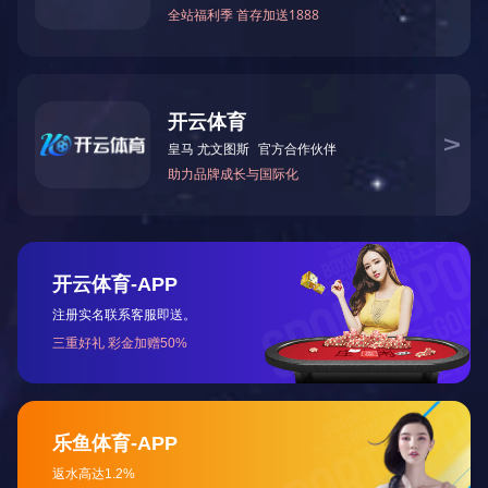
联系方式
在线留言
全国服务热线：
86-21-50584936
在线客服
手机扫一扫联系我们
手机扫一扫加入我们
客服热线
小腾
小腾
服务时间：
8:00 - 18:00
客服组：
联系我们
Sales@randmholding.com
B体育官方网站