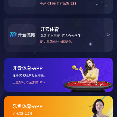
联系方式
在线留言
全国服务热线：
86-21-50584936
在线客服
手机扫一扫联系我们
手机扫一扫加入我们
客服热线
小腾
小腾
服务时间：
8:00 - 18:00
客服组：
联系我们
Sales@randmholding.com
B体育官方网站