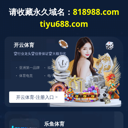
B体育官方网站
B体育官方网站
B体育·(B-sports)官方网站
关于我们
社会责任关怀
企业荣誉与资质
管理团队
产品中心
产品展示
技术中心
B体育官方网站
B体育官方网站
行业动态