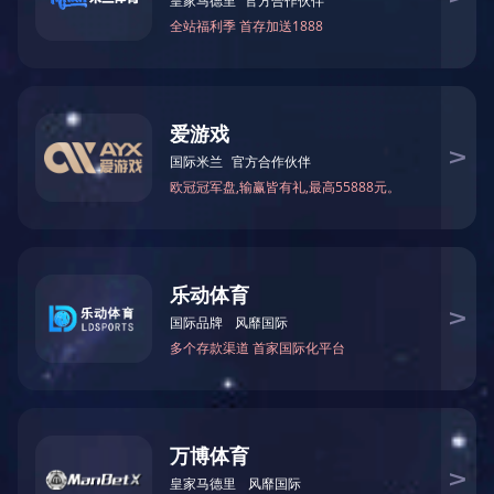
管理团队
产品中心
产品展示
技术中心
B体育官方网站
B体育官方网站
行业动态
环保信息公示
人才招聘
人才理念
招聘信息
联系我们