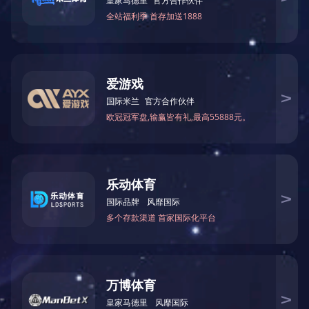
管理团队
产品中心
产品展示
技术中心
B体育官方网站
B体育官方网站
行业动态
环保信息公示
人才招聘
人才理念
招聘信息
联系我们