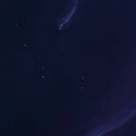
在线留言
全国服务热线：
86-21-50584936
在线客服
手机扫一扫联系我们
手机扫一扫加入我们
客服热线
小腾
小腾
服务时间：
8:00 - 18:00
客服组：
联系我们
Sales@randmholding.com
质量理念
B体育·(B-sports)官方网站 在作物科学领域深耕细作数