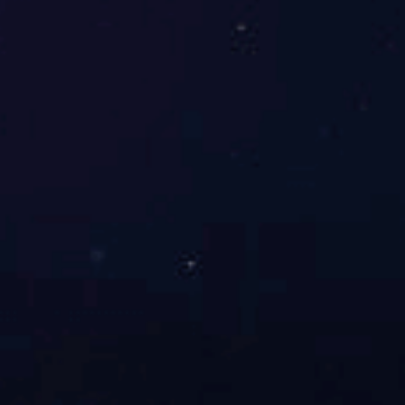
中试产业中心
专业的队伍
完善的实验室
专门车间
PRODUCT
产品中心