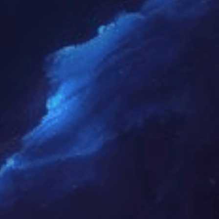
产业化”的创业初心。
际市场拓展，目前主要产品全部出口欧盟，公司已与国内外30多家企