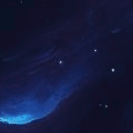
了解更多详情 +
+
+
+