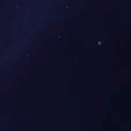
完善的实验室
生产车间
TECHNOLOGY
技术中心
研发中心
分析中心