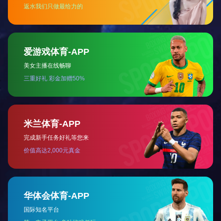
产品展示
技术中心
B体育官方网站
/
技术中心
技术中心
Technology Center
公司研发部分设研发中心、分析中心、中试产中心，拥有
设备完善的实验室、精确的分析手段和检测仪器、专业的研发
与工程队伍，并配备专门车间，促进产品拓展，保证各项目全
程系统化运转。经过多年的研究与实践，公司已拥有含氟杂环
化合物、芳香化合物的氟化、芳香化合物的侧链氟化、芳香化
合物的氯化、芳香环及侧链的溴化、光氯化、氰化、甲醛化、