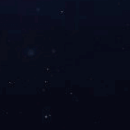
社会责任关怀
企业荣誉与资质
管理团队
产品中心
产品展示
技术中心
微信公众号
© 2020 B体育·(B-sports)官方网站 All rights reserved.