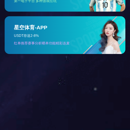
1、监视DCS系统运行，预防可能产生的危险
2、在班长和工艺员的领导下，按照DCS系统操作规程，完成产品的程
序操作；
3、利用通讯工具向外界进行必要的联系，向外操发出指令，协调生
产；
4、检查监视控制室的各种仪器仪表设备，保证设备的正常运转；
5、熟练操作DCS系统上的各个自动阀门、泵的开启和关闭。
岗位要求：
有化工厂DCS内操工作经验、能适应倒班；高中及以上
HR联系方式：