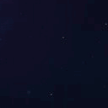
邮箱：
yelan.jing@randmholding.com
电话：
电话：
021-67262277
传真：021-57261317
邮箱：
Sales@randmholding.com
地址：上海市金山区金山大道4688号
B体育·(B-sports)官方网站
关于我们
社会责任关怀