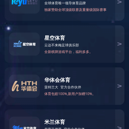
环保信息公示
人才招聘
人才理念
招聘信息
联系我们
联系方式
在线留言
CN/EN
中文版
B体育官方网站
B体育·(B-sports)官方网站
关于我们
社会责任关怀
企业荣誉与资质